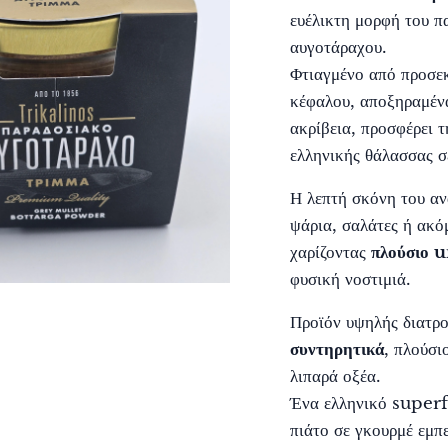
ευέλικτη μορφή του π
αυγοτάραχου.
Φτιαγμένο από προσεκ
κέφαλου, αποξηραμένα
ακρίβεια, προσφέρει τ
ελληνικής θάλασσας σ
Η λεπτή σκόνη του ανα
ψάρια, σαλάτες ή ακό
χαρίζοντας
πλούσιο 
φυσική νοστιμιά.
Προϊόν υψηλής διατρο
συντηρητικά
, πλούσι
λιπαρά οξέα.
Ένα ελληνικό superf
πιάτο σε γκουρμέ εμπε