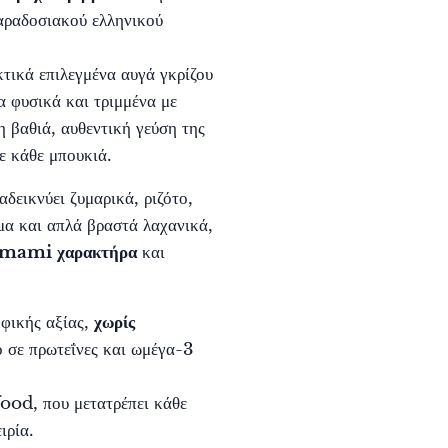
αραδοσιακού ελληνικού
τικά επιλεγμένα αυγά γκρίζου
 φυσικά και τριμμένα με
η βαθιά, αυθεντική γεύση της
ε κάθε μπουκιά.
δεικνύει ζυμαρικά, ριζότο,
μα και απλά βραστά λαχανικά,
umami χαρακτήρα
και
φικής αξίας,
χωρίς
ο σε πρωτεΐνες και ωμέγα-3
ood, που μετατρέπει κάθε
ιρία.