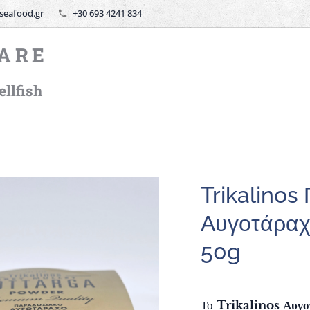
seafood.gr
+30 693 4241 834
ARE
llfish
Trikalinos
Αυγοτάραχ
50g
Το
Trikalinos Αυγο