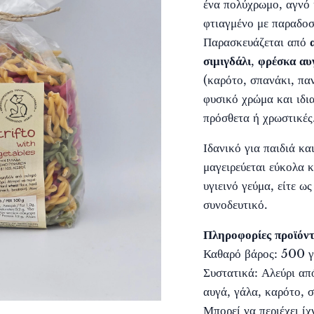
ένα πολύχρωμο, αγνό 
φτιαγμένο με παραδοσ
Παρασκευάζεται από
σιμιγδάλι
,
φρέσκα αυ
(καρότο, σπανάκι, παν
φυσικό χρώμα και ιδια
πρόσθετα ή χρωστικές
Ιδανικό για παιδιά κα
μαγειρεύεται εύκολα κ
υγιεινό γεύμα, είτε ως
συνοδευτικό.
Πληροφορίες προϊόντ
Καθαρό βάρος: 500 γ
Συστατικά: Αλεύρι από
αυγά, γάλα, καρότο, σ
Μπορεί να περιέχει ί