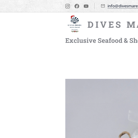
info@divesmare
DIVES M
Exclusive Seafood & She