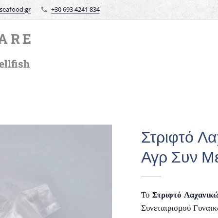
seafood.gr
+30 693 4241 834
ARE
llfish
Στριφτό Λα
Αγρ Συν Μ
Το
Στριφτό Λαχανικ
Συνεταιρισμού Γυναι