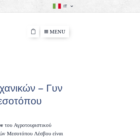
IT
MENU
χανικών – Γυν
εσοτόπου
ών
του Αγροτουριστικού
κών Μεσοτόπου Λέσβου είναι