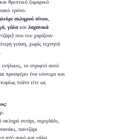
και θρεπτικό ζυμαρικό
ιακό τρόπο.
αλεύρι σκληρού σίτου
,
γά
,
γάλα
και
λαχανικά
τζάρι) που του χαρίζουν
ίτερη γεύση, χωρίς τεχνητά
.
ι ενήλικες, το στριφτό αυτό
αι προσφέρει ένα νόστιμο και
 κυρίως πιάτο είτε ως
ος:
ρ.
 σκληρό σιτάρι, σιμιγδάλι,
πανάκι, παντζάρι
χνη από αυγό και γάλα