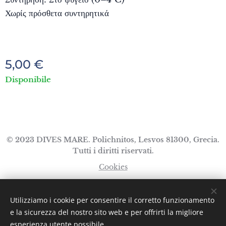
Χωρίς πρόσθετα συντηρητικά
5,00
€
Disponibile
© 2023 DIVES MARE. Polichnitos, Lesvos 81300, Grecia.
Tutti i diritti riservati.
Cookies
Lingue
Utilizziamo i cookie per consentire il corretto funzionamento
Ελληνικά
English
Italiano
e la sicurezza del nostro sito web e per offrirti la migliore
esperienza utente possibile.