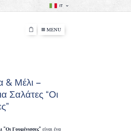
IT
MENU
 & Μέλι –
ια Σαλάτες “Οι
ς”
 "Οι Γουμένισσες"
είναι ένα