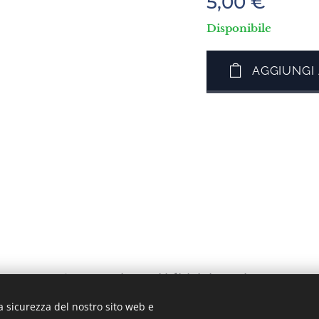
5,00
€
Disponibile
AGGIUNGI
Lesvos 81300, Grecia. Tutti i diritti riservati.
a sicurezza del nostro sito web e