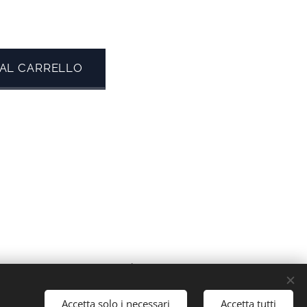
 AL CARRELLO
Lingue
Ελληνικά
English
Italiano
Accetta solo i necessari
Accetta tutti