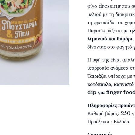
φίνο dressing που συ
μελιού με τη διακριτι
τη φρεσκάδα του χυμο
Παρασκευάζεται με
ηλ
λεμονιού και θυμάρι
,
δίνοντας στο φαγητό 
Η υφή της είναι απαλή
ισορροπία ανάμεσα στ
Ταιριάζει υπέροχα με
κοτόπουλο, καπνιστό
dip για finger food
Πληροφορίες προϊόντ
Καθαρό βάρος: 250 γ
Προέλευση: Ελλάδα
Συστατικά: