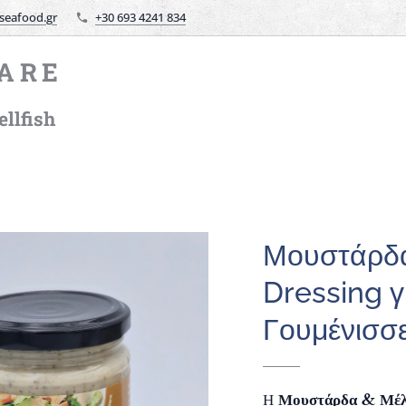
seafood.gr
+30 693 4241 834
ARE
llfish
Μουστάρδα
Dressing γ
Γουμένισσε
Η
Μουστάρδα & Μέλι