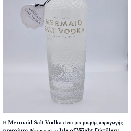
Η
Mermaid Salt Vodka
είναι μια
μικρής παραγωγής
premium βότκα
από το
Isle of Wight Distillery
,