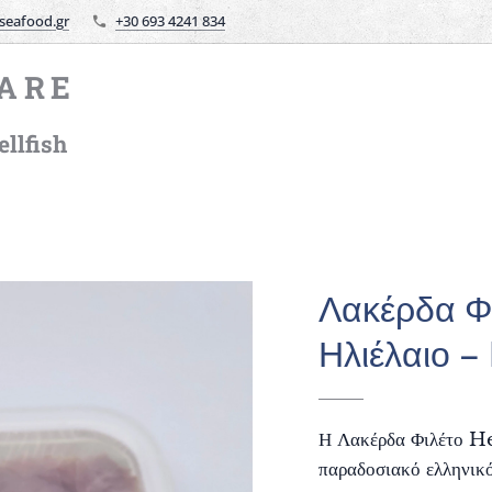
seafood.gr
+30 693 4241 834
ARE
llfish
Λακέρδα Φ
Ηλιέλαιο –
Η Λακέρδα Φιλέτο He
παραδοσιακό ελληνικό