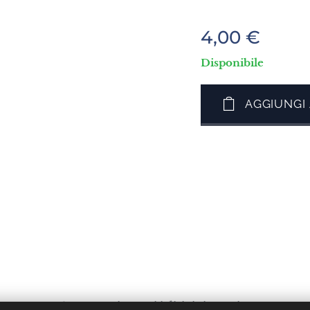
4,00
€
Disponibile
AGGIUNGI
Lesvos 81300, Grecia. Tutti i diritti riservati.