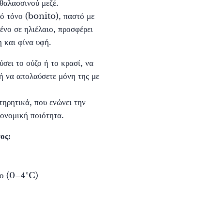
 θαλασσινού μεζέ.
ό τόνο (bonito), παστό με
ένο σε ηλιέλαιο, προσφέρει
η και φίνα υφή.
ύσει το ούζο ή το κρασί, να
 ή να απολαύσετε μόνη της με
τηρητικά, που ενώνει την
ονομική ποιότητα.
ος:
ίο (0–4°C)