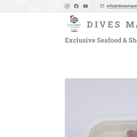
info@divesmare
DIVES M
Exclusive Seafood & She