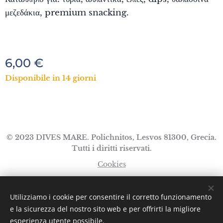
μεζεδάκια, premium snacking.
6,00
€
Disponibile in 14 giorni
© 2023 DIVES MARE. Polichnitos, Lesvos 81300, Grecia.
Tutti i diritti riservati.
Cookies
Lingue
Utilizziamo i cookie per consentire il corretto funzionamento
Ελληνικά
English
Italiano
e la sicurezza del nostro sito web e per offrirti la migliore
esperienza utente possibile.