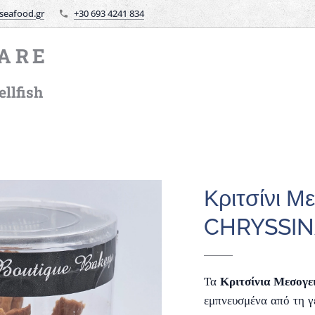
seafood.gr
+30 693 4241 834
ARE
llfish
Κριτσίνι Μ
CHRYSSI
Τα
Κριτσίνια Μεσο
εμπνευσμένα από τη γ