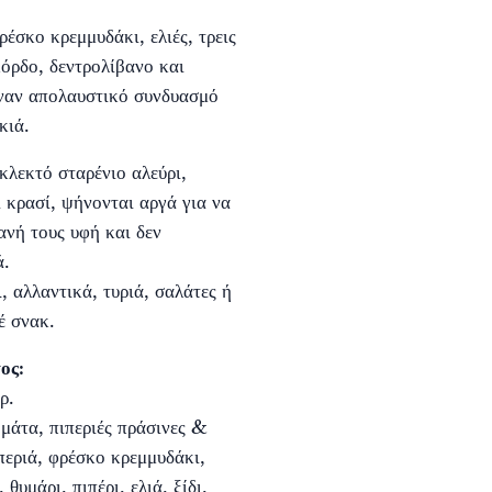
έσκο κρεμμυδάκι, ελιές, τρεις
κόρδο, δεντρολίβανο και
έναν απολαυστικό συνδυασμό
κιά.
κλεκτό σταρένιο αλεύρι,
 κρασί, ψήνονται αργά για να
ανή τους υφή και δεν
ά.
, αλλαντικά, τυριά, σαλάτες ή
έ σνακ.
ος:
ρ.
ομάτα, πιπεριές πράσινες &
περιά, φρέσκο κρεμμυδάκι,
θυμάρι, πιπέρι, ελιά, ξίδι,