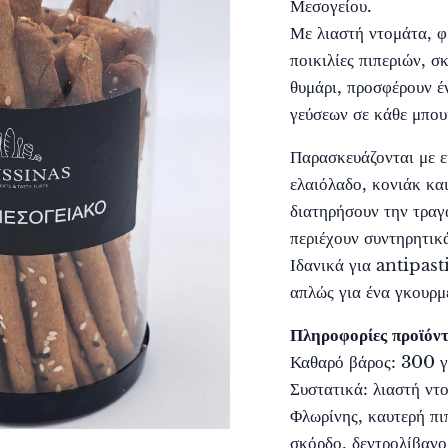
Μεσογείου.
Με λιαστή ντομάτα, φρ
ποικιλίες πιπεριών, σ
θυμάρι, προσφέρουν 
γεύσεων σε κάθε μπου
Παρασκευάζονται με ε
ελαιόλαδο, κονιάκ και
διατηρήσουν την τραγ
περιέχουν συντηρητικ
Ιδανικά για antipasti
απλώς για ένα γκουρμ
Πληροφορίες προϊόντ
Καθαρό βάρος: 300 γ
Συστατικά: λιαστή ντ
Φλωρίνης, καυτερή πι
σκόρδο, δεντρολίβανο, 