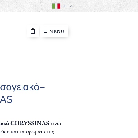
IT
MENU
εσογειακό–
NAS
γειακά CHRYSSINAS
είναι
εύση και τα αρώματα της