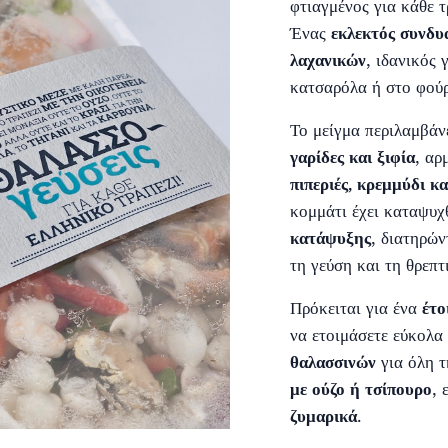
φτιαγμένος για κάθε τ
Ένας
εκλεκτός συνδυ
λαχανικών
, ιδανικός 
κατσαρόλα ή στο φού
Το μείγμα περιλαμβάν
γαρίδες και ξιφία
, αρ
πιπεριές, κρεμμύδι κ
κομμάτι έχει καταψυχ
κατάψυξης
, διατηρώ
τη γεύση και τη θρεπ
Πρόκειται για ένα
έτο
να ετοιμάσετε εύκολα
θαλασσινών
για όλη τ
με ούζο ή τσίπουρο
, 
ζυμαρικά
.