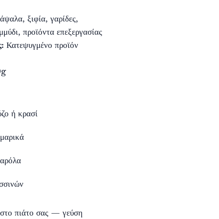
άψαλα, ξιφία, γαρίδες,
εμμύδι, προϊόντα επεξεργασίας
:
Κατεψυγμένο προϊόν
0g
ύζο ή κρασί
μαρικά
σαρόλα
σσινών
στο πιάτο σας — γεύση