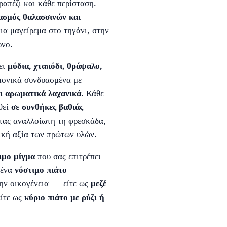
ραπέζι και κάθε περίσταση.
ασμός θαλασσινών και
για μαγείρεμα στο τηγάνι, στην
ρνο.
ει
μύδια, χταπόδι, θράψαλο,
μονικά συνδυασμένα με
αι αρωματικά λαχανικά
. Κάθε
θεί
σε συνθήκες βαθιάς
ντας αναλλοίωτη τη φρεσκάδα,
τική αξία των πρώτων υλών.
ιμο μίγμα
που σας επιτρέπει
 ένα
νόστιμο πιάτο
ην οικογένεια — είτε ως
μεζέ
είτε ως
κύριο πιάτο με ρύζι ή