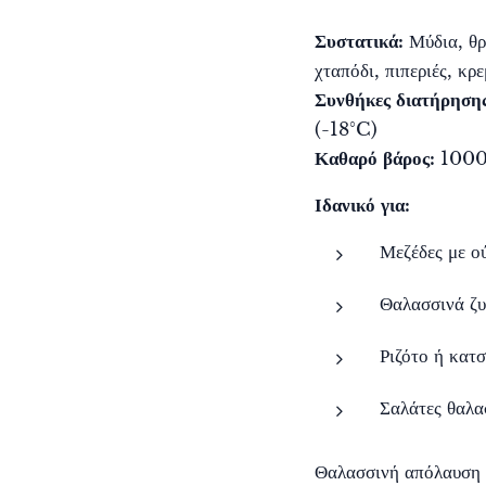
Συστατικά:
Μύδια, θρ
χταπόδι, πιπεριές, κρ
Συνθήκες διατήρησης
(-18°C)
Καθαρό βάρος:
100
Ιδανικό για:
Μεζέδες με ο
Θαλασσινά ζυ
Ριζότο ή κατ
Σαλάτες θαλα
Θαλασσινή απόλαυση 