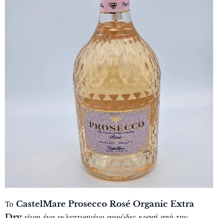
Το
CastelMare Prosecco Rosé Organic Extra
Dry
είναι ένα εκλεπτυσμένο αφρώδες κρασί από την