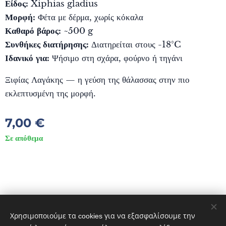
Είδος:
Xiphias gladius
Μορφή:
Φέτα με δέρμα, χωρίς κόκαλα
Καθαρό βάρος:
~500 g
Συνθήκες διατήρησης:
Διατηρείται στους -18°C
Ιδανικό για:
Ψήσιμο στη σχάρα, φούρνο ή τηγάνι
Ξιφίας Λαγάκης — η γεύση της θάλασσας στην πιο
εκλεπτυσμένη της μορφή.
7,00
€
Σε απόθεμα
© 2023 DIVES MARE. ΠΟΛΙΧΝΙΤΟΣ ΛΕΣΒΟΣ 81300 GREECE
Διατηρούνται όλα τα δικαιώματα.
Χρησιμοποιούμε τα cookies για να εξασφαλίσουμε την
Cookies