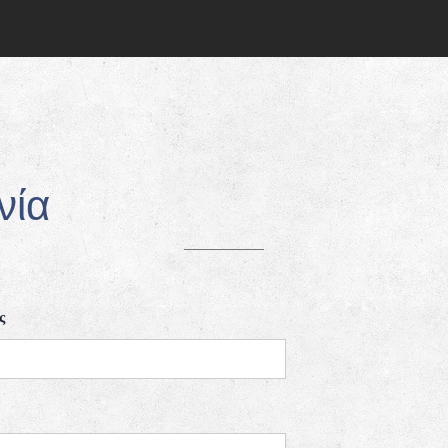
νία
ς