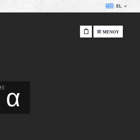
EL
ΜΕΝΟΎ
ία