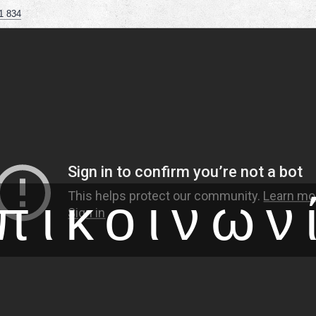
1 834
πικοινων