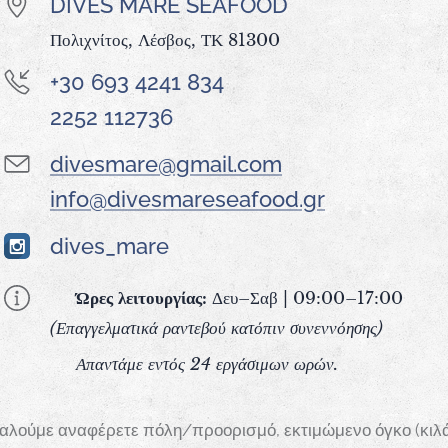
DIVES MARE SEAFOOD
Πολιχνίτος, Λέσβος, ΤΚ 81300
+30 693 4241 834
2252 112736
divesmare@gmail.com
info@divesmareseafood.gr
dives_mare
🕘
Ώρες λειτουργίας:
Δευ–Σαβ | 09:00–17:00
(Επαγγελματικά ραντεβού κατόπιν συνεννόησης)
✅
Απαντάμε εντός 24 εργάσιμων ωρών.
λούμε αναφέρετε πόλη/προορισμό, εκτιμώμενο όγκο (κιλά)