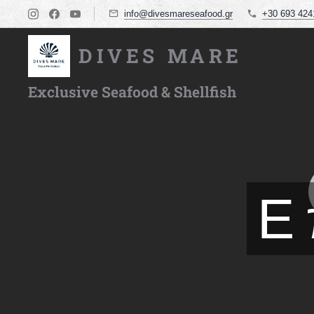
info@divesmareseafood.gr
+30 693 424
DIVES MARE
Exclusive Seafood & Shellfish
Ε