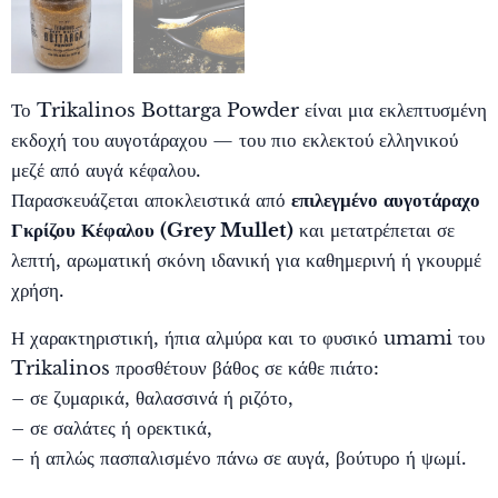
Το Trikalinos Bottarga Powder είναι μια εκλεπτυσμένη
εκδοχή του αυγοτάραχου — του πιο εκλεκτού ελληνικού
μεζέ από αυγά κέφαλου.
Παρασκευάζεται αποκλειστικά από
επιλεγμένο αυγοτάραχο
Γκρίζου Κέφαλου (Grey Mullet)
και μετατρέπεται σε
λεπτή, αρωματική σκόνη ιδανική για καθημερινή ή γκουρμέ
χρήση.
Η χαρακτηριστική, ήπια αλμύρα και το φυσικό umami του
Trikalinos προσθέτουν βάθος σε κάθε πιάτο:
– σε ζυμαρικά, θαλασσινά ή ριζότο,
– σε σαλάτες ή ορεκτικά,
– ή απλώς πασπαλισμένο πάνω σε αυγά, βούτυρο ή ψωμί.