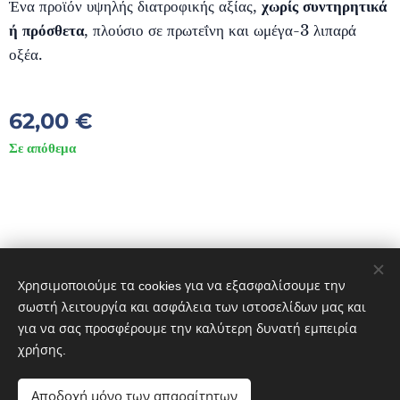
Ένα προϊόν υψηλής διατροφικής αξίας,
χωρίς συντηρητικά
ή πρόσθετα
, πλούσιο σε πρωτεΐνη και ωμέγα-3 λιπαρά
οξέα.
62,00
€
Σε απόθεμα
© 2023 DIVES MARE. ΠΟΛΙΧΝΙΤΟΣ ΛΕΣΒΟΣ 81300 GREECE
Διατηρούνται όλα τα δικαιώματα.
Χρησιμοποιούμε τα cookies για να εξασφαλίσουμε την
Cookies
σωστή λειτουργία και ασφάλεια των ιστοσελίδων μας και
για να σας προσφέρουμε την καλύτερη δυνατή εμπειρία
Γλώσσες
χρήσης.
Ελληνικά
English
Italiano
Αποδοχή μόνο των απαραίτητων