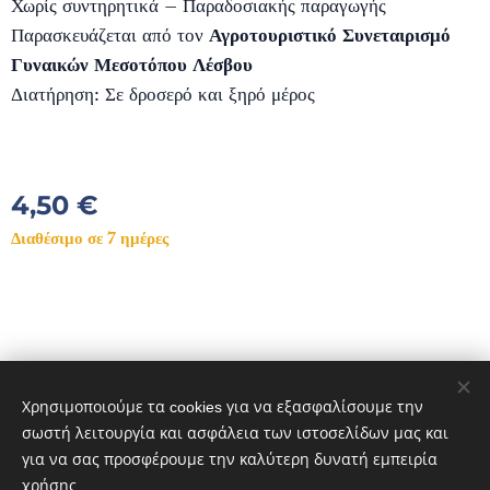
Χωρίς συντηρητικά – Παραδοσιακής παραγωγής
Παρασκευάζεται από τον
Αγροτουριστικό Συνεταιρισμό
Γυναικών Μεσοτόπου Λέσβου
Διατήρηση: Σε δροσερό και ξηρό μέρος
4,50
€
Διαθέσιμο σε 7 ημέρες
© 2023 DIVES MARE. ΠΟΛΙΧΝΙΤΟΣ ΛΕΣΒΟΣ 81300 GREECE
Διατηρούνται όλα τα δικαιώματα.
Χρησιμοποιούμε τα cookies για να εξασφαλίσουμε την
Cookies
σωστή λειτουργία και ασφάλεια των ιστοσελίδων μας και
για να σας προσφέρουμε την καλύτερη δυνατή εμπειρία
Γλώσσες
χρήσης.