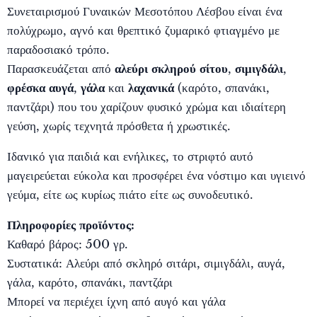
Συνεταιρισμού Γυναικών Μεσοτόπου Λέσβου είναι ένα
πολύχρωμο, αγνό και θρεπτικό ζυμαρικό φτιαγμένο με
παραδοσιακό τρόπο.
Παρασκευάζεται από
αλεύρι σκληρού σίτου
,
σιμιγδάλι
,
φρέσκα αυγά
,
γάλα
και
λαχανικά
(καρότο, σπανάκι,
παντζάρι) που του χαρίζουν φυσικό χρώμα και ιδιαίτερη
γεύση, χωρίς τεχνητά πρόσθετα ή χρωστικές.
Ιδανικό για παιδιά και ενήλικες, το στριφτό αυτό
μαγειρεύεται εύκολα και προσφέρει ένα νόστιμο και υγιεινό
γεύμα, είτε ως κυρίως πιάτο είτε ως συνοδευτικό.
Πληροφορίες προϊόντος:
Καθαρό βάρος: 500 γρ.
Συστατικά: Αλεύρι από σκληρό σιτάρι, σιμιγδάλι, αυγά,
γάλα, καρότο, σπανάκι, παντζάρι
Μπορεί να περιέχει ίχνη από αυγό και γάλα