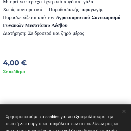
Μπορεί να περιέχει ίχνη από αυγό και γάλα
Χωρίς συντηρητικά – Παραδοσιακής παραγωγής
Παρασκευάζεται από τον
Αγροτουριστικό Συνεταιρισμό
Γυναικών Μεσοτόπου Λέσβου
Διατήρηση: Σε δροσερό και ξηρό μέρος
4,00
€
Σε απόθεμα
© 2023 DIVES MARE. ΠΟΛΙΧΝΙΤΟΣ ΛΕΣΒΟΣ 81300 GREECE
Διατηρούνται όλα τα δικαιώματα.
Χρησιμοποιούμε τα cookies για να εξασφαλίσουμε την
Cookies
σωστή λειτουργία και ασφάλεια των ιστοσελίδων μας και
για να σας προσφέρουμε την καλύτερη δυνατή εμπειρία