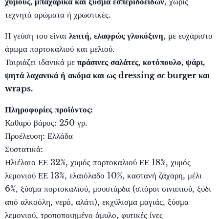
χυμούς, μπαχαρικά και ξύσμα εσπεριδοειδών
, χωρίς
τεχνητά αρώματα ή χρωστικές.
Η γεύση του είναι
λεπτή, ελαφρώς γλυκόξινη
, με ευχάριστο
άρωμα πορτοκαλιού και μελιού.
Ταιριάζει ιδανικά με
πράσινες σαλάτες, κοτόπουλο, ψάρι,
ψητά λαχανικά ή ακόμα και ως dressing σε burger και
wraps.
Πληροφορίες προϊόντος:
Καθαρό βάρος: 250 γρ.
Προέλευση: Ελλάδα
Συστατικά:
Ηλιέλαιο ΕΕ 32%, χυμός πορτοκαλιού ΕΕ 18%, χυμός
λεμονιού ΕΕ 13%, ελαιόλαδο 10%, καστανή ζάχαρη, μέλι
6%, ξύσμα πορτοκαλιού, μουστάρδα (σπόροι σιναπιού, ξύδι
από αλκοόλη, νερό, αλάτι), εκχύλισμα μαγιάς, ξύσμα
λεμονιού, τροποποιημένο άμυλο, φυτικές ίνες