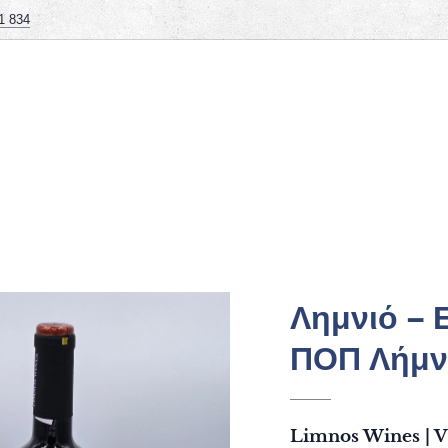
1 834
Λημνιό – 
ΠΟΠ Λήμν
Limnos Wines | V