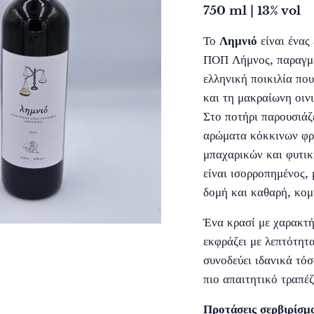
750 ml | 13% vol
Το
Λημνιό
είναι ένας
ΠΟΠ Λήμνος, παραγμέ
ελληνική ποικιλία που
και τη μακραίωνη οιν
Στο ποτήρι παρουσιάζ
αρώματα κόκκινων φρο
μπαχαρικών και φυτικ
είναι ισορροπημένος, 
δομή και καθαρή, κομ
Ένα κρασί με χαρακτή
εκφράζει με λεπτότητ
συνοδεύει ιδανικά τό
πιο απαιτητικό τραπέζ
Προτάσεις σερβιρίσμ