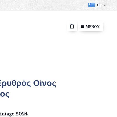
EL
ΜΕΝΟΎ
Ερυθρός Οίνος
ος
intage 2024