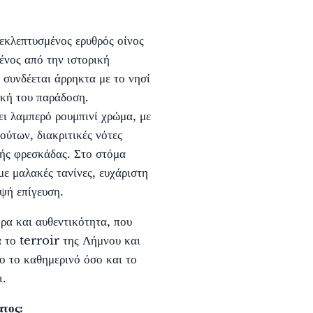
 εκλεπτυσμένος ερυθρός οίνος
νος από την ιστορική
 συνδέεται άρρηκτα με το νησί
ική του παράδοση.
ει λαμπερό ρουμπινί χρώμα, με
ύτων, διακριτικές νότες
ής φρεσκάδας. Στο στόμα
με μαλακές τανίνες, ευχάριστη
ψή επίγευση.
ρα και αυθεντικότητα, που
α το terroir της Λήμνου και
σο το καθημερινό όσο και το
ι.
ατος: