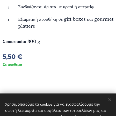
Συνδυάζονται άριστα με κρασί ή απεριτίφ
Εξαιρετική προσθήκη σε gift boxes και gourmet
platters
Συσκευασία:
300 g
5,50
€
Σε απόθεμα
© 2023 DIVES MARE. ΠΟΛΙΧΝΙΤΟΣ ΛΕΣΒΟΣ 81300 GREECE
Διατηρούνται όλα τα δικαιώματα.
Χρησιμοποιούμε τα cookies για να εξασφαλίσουμε την
Cookies
σωστή λειτουργία και ασφάλεια των ιστοσελίδων μας και