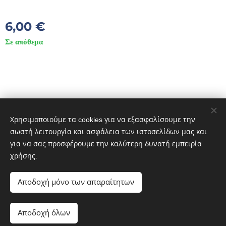
6,00
€
Σε απόθεμα
© 2023 DIVES MARE. ΠΟΛΙΧΝΙΤΟΣ ΛΕΣΒΟΣ 81300 GREECE
Διατηρούνται όλα τα δικαιώματα.
Χρησιμοποιούμε τα cookies για να εξασφαλίσουμε την
Cookies
σωστή λειτουργία και ασφάλεια των ιστοσελίδων μας και
για να σας προσφέρουμε την καλύτερη δυνατή εμπειρία
Γλώσσες
χρήσης.
Ελληνικά
English
Italiano
Αποδοχή μόνο των απαραίτητων
ΠΡΟΣΘΉΚΗ ΣΤΟ ΚΑΛΆΘΙ
Αποδοχή όλων